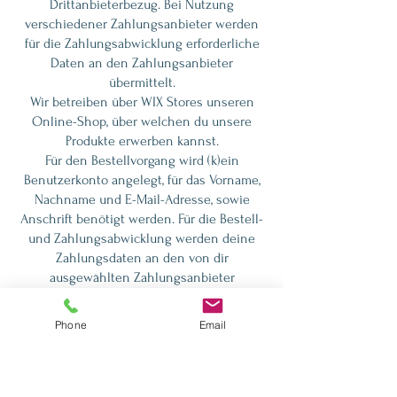
Drittanbieterbezug. Bei Nutzung
verschiedener Zahlungsanbieter werden
für die Zahlungsabwicklung erforderliche
Daten an den Zahlungsanbieter
übermittelt.
Wir betreiben über WIX Stores unseren
Online-Shop, über welchen du unsere
Produkte erwerben kannst.
Für den Bestellvorgang wird (k)ein
Benutzerkonto angelegt, für das Vorname,
Nachname und E-Mail-Adresse, sowie
Anschrift benötigt werden. Für die Bestell-
und Zahlungsabwicklung werden deine
Zahlungsdaten an den von dir
ausgewählten Zahlungsanbieter
übermittelt. Auf diese gehen wir im
Einzelnen ein. Hierbei werden in der Regel
Phone
Email
Name, Vorname, Anschrift, ggf. E-Mail-
Adresse, Transaktionsdaten (bspw-
Kartennummer, Rechnungsbetrag,
Ratenzahlung) erhoben und an den