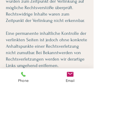
wurden zum Zeitpunkt der Verlinkung auf
mögliche Rechtsverstöße überprüft.
Rechtswidrige Inhalte waren zum
Zeitpunkt der Verlinkung nicht erkennbar.
Eine permanente inhaltliche Kontrolle der
verlinkten Seiten ist jedoch ohne konkrete
Anhaltspunkte einer Rechtsverletzung
nicht zumutbar. Bei Bekanntwerden von
Rechtsverletzungen werden wir derartige
Links umgehend entfernen.
Urheberrecht:
Phone
Email
Die durch die Seitenbetreiber erstellten
Inhalte und Werke auf diesen Seiten
unterliegen dem deutschen Urheberrecht.
Die Vervielfältigung, Bearbeitung,
Verbreitung und jede Art der Verwertung
außerhalb der Grenzen des Urheberrechts
bedürfen der schriftlichen Zustimmung
des jeweiligen Autors bzw. Erstellers.