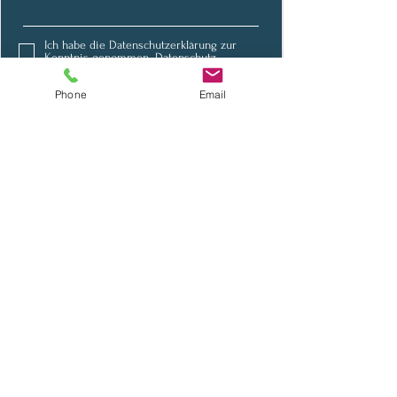
Ich habe die Datenschutzerklärung zur
Kenntnis genommen.
Datenschutz
Absenden
Phone
Email
Laufend über Neuigkeiten
informiert werden
Newsletter abonnieren
Auf Social Media vernetzen