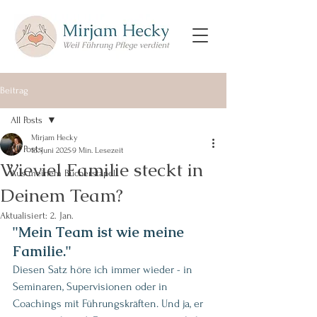
Beitrag
All Posts
Mirjam Hecky
All Posts
15. Juni 2025
9 Min. Lesezeit
Wieviel Familie steckt in
Aus meinem Bücherstapel
Deinem Team?
Aktualisiert:
2. Jan.
"Mein Team ist wie meine 
Familie."
Diesen Satz höre ich immer wieder - in 
Seminaren, Supervisionen oder in 
Coachings mit Führungskräften. Und ja, er 