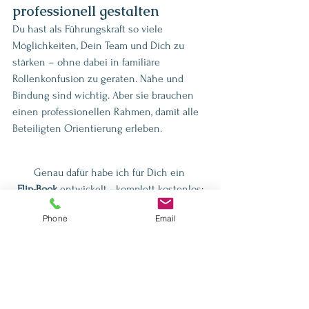
professionell gestalten
Du hast als Führungskraft so viele 
Möglichkeiten, Dein Team und Dich zu 
stärken – ohne dabei in familiäre 
Rollenkonfusion zu geraten. Nähe und 
Bindung sind wichtig. Aber sie brauchen 
einen professionellen Rahmen, damit alle 
Beteiligten Orientierung erleben.
Genau dafür habe ich für Dich ein 
Flip-Book
 entwickelt - komplett kostenlos:
Phone
Email
Die 6x6 Gratis-Power für Dein Team. 
36 Impulse, die das WIR-Gefühl 
im Team stärken
Ein Flip-Book ist ein kleines, interaktives 
E-Book, das Du ganz bequem am PC, Tablet 