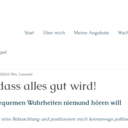
Start
Über mich
Meine Angebote
Wac
pel
 2025
6 Min. Lesezeit
dass alles gut wird!
quemen Wahrheiten niemand hören will
er eine Beboachtung und positioniere mich keineswegs politis