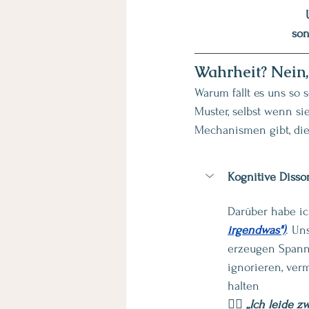
son
Wahrheit? Nein,
Warum fällt es uns so 
Muster, selbst wenn si
Mechanismen gibt, die
Kognitive Diss
Darüber habe ic
irgendwas")
. Un
erzeugen Spannu
ignorieren, verm
halten
👉🏻 
„Ich leide z