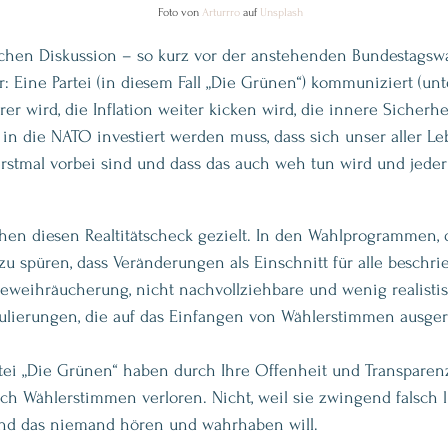
Foto von 
Arturrro
 auf 
Unsplash
tischen Diskussion – so kurz vor der anstehenden Bundestagsw
: Eine Partei (in diesem Fall „Die Grünen“) kommuniziert (un
rer wird, die Inflation weiter kicken wird, die innere Sicherhe
in die NATO investiert werden muss, dass sich unser aller L
 erstmal vorbei sind und dass das auch weh tun wird und jeder
en diesen Realtitätscheck gezielt. In den Wahlprogrammen, d
zu spüren, dass Veränderungen als Einschnitt für alle beschr
beweihräucherung, nicht nachvollziehbare und wenig realisti
lierungen, die auf das Einfangen von Wählerstimmen ausgeri
rtei „Die Grünen“ haben durch Ihre Offenheit und Transparenz
ch Wählerstimmen verloren. Nicht, weil sie zwingend falsch l
 und das niemand hören und wahrhaben will.