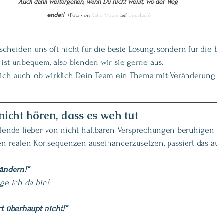
Auch dann weitergehen, wenn Du nicht weißt, wo der Weg 
endet!  
(Foto von 
Katie Moum
 auf 
Unsplash
)
scheiden uns oft nicht für die beste Lösung, sondern für die 
ät ist unbequem, also blenden wir sie gerne aus.
Dich auch, ob wirklich Dein Team ein Thema mit Veränderung 
nicht hören, dass es weh tut
ende lieber von nicht haltbaren Versprechungen beruhigen
 den realen Konsequenzen auseinanderzusetzen, passiert das a
ändern!“
nge ich da bin!
rt überhaupt nicht!“