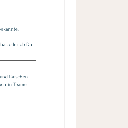
bekannte.
hat, oder ob Du 
 und täuschen 
uch in Teams: