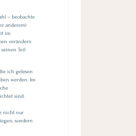
ahl – beobachte 
ter anderem) 
it im 
eben verändern 
 seinen Teil 
ie ich gelesen 
ieben werden. Im 
sche 
chtet sind.
 nicht nur 
iegen, sondern 