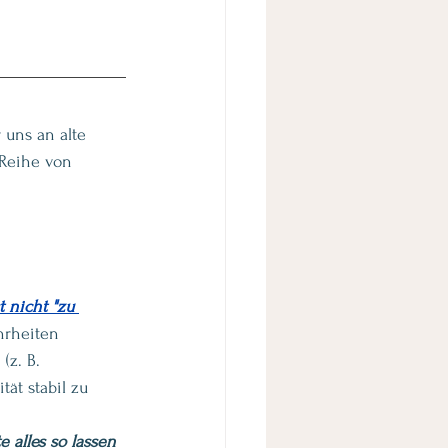
 uns an alte 
 Reihe von 
t nicht "zu 
rheiten 
z. B. 
ät stabil zu 
e alles so lassen 